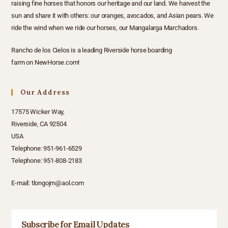
raising fine horses that honors our heritage and our land. We harvest the
sun and share it with others: our oranges, avocados, and Asian pears. We
ride the wind when we ride our horses, our Mangalarga Marchadors.
Rancho de los Cielos is a
leading Riverside horse boarding
farm
on
NewHorse.com
!
Our Address
17575 Wicker Way,
Riverside, CA 92504
USA
Telephone:
951-961-6529
Telephone:
951-808-2183
E-mail:
tlongojm@aol.com
Subscribe for Email Updates