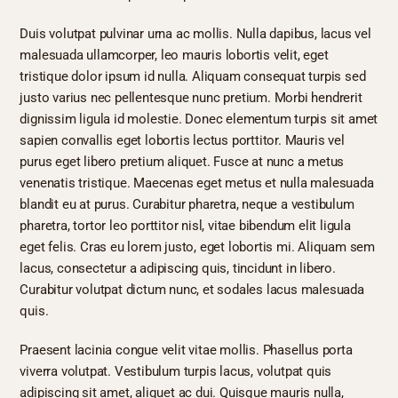
Duis volutpat pulvinar urna ac mollis. Nulla dapibus, lacus vel
malesuada ullamcorper, leo mauris lobortis velit, eget
tristique dolor ipsum id nulla. Aliquam consequat turpis sed
justo varius nec pellentesque nunc pretium. Morbi hendrerit
dignissim ligula id molestie. Donec elementum turpis sit amet
sapien convallis eget lobortis lectus porttitor. Mauris vel
purus eget libero pretium aliquet. Fusce at nunc a metus
venenatis tristique. Maecenas eget metus et nulla malesuada
blandit eu at purus. Curabitur pharetra, neque a vestibulum
pharetra, tortor leo porttitor nisl, vitae bibendum elit ligula
eget felis. Cras eu lorem justo, eget lobortis mi. Aliquam sem
lacus, consectetur a adipiscing quis, tincidunt in libero.
Curabitur volutpat dictum nunc, et sodales lacus malesuada
quis.
Praesent lacinia congue velit vitae mollis. Phasellus porta
viverra volutpat. Vestibulum turpis lacus, volutpat quis
adipiscing sit amet, aliquet ac dui. Quisque mauris nulla,