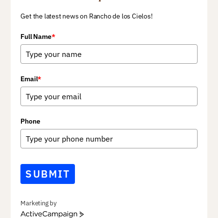
Get the latest news on Rancho de los Cielos!
Full Name
*
Email
*
Phone
SUBMIT
Marketing by
A