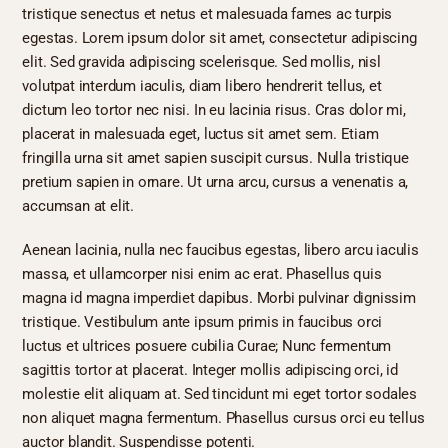
tristique senectus et netus et malesuada fames ac turpis
egestas. Lorem ipsum dolor sit amet, consectetur adipiscing
elit. Sed gravida adipiscing scelerisque. Sed mollis, nisl
volutpat interdum iaculis, diam libero hendrerit tellus, et
dictum leo tortor nec nisi. In eu lacinia risus. Cras dolor mi,
placerat in malesuada eget, luctus sit amet sem. Etiam
fringilla urna sit amet sapien suscipit cursus. Nulla tristique
pretium sapien in ornare. Ut urna arcu, cursus a venenatis a,
accumsan at elit.
Aenean lacinia, nulla nec faucibus egestas, libero arcu iaculis
massa, et ullamcorper nisi enim ac erat. Phasellus quis
magna id magna imperdiet dapibus. Morbi pulvinar dignissim
tristique. Vestibulum ante ipsum primis in faucibus orci
luctus et ultrices posuere cubilia Curae; Nunc fermentum
sagittis tortor at placerat. Integer mollis adipiscing orci, id
molestie elit aliquam at. Sed tincidunt mi eget tortor sodales
non aliquet magna fermentum. Phasellus cursus orci eu tellus
auctor blandit. Suspendisse potenti.